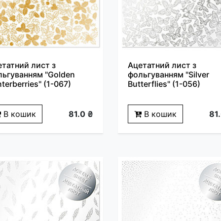
етатний лист з
Ацетатний лист з
льгуванням "Golden
фольгуванням "Silver
terberries" (1-067)
Butterflies" (1-056)
В кошик
81.0 ₴
В кошик
81