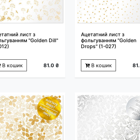
етатний лист з
Ацетатний лист з
ьгуванням "Golden Dill"
фольгуванням "Golden
012)
Drops" (1-027)
В кошик
81.0 ₴
В кошик
81