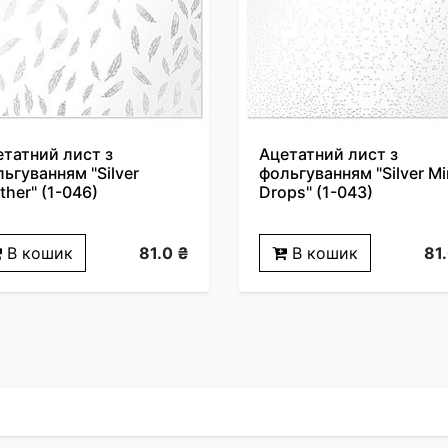
етатний лист з
Ацетатний лист з
ьгуванням "Silver
фольгуванням "Silver Mi
ther" (1-046)
Drops" (1-043)
В кошик
81.0 ₴
В кошик
81