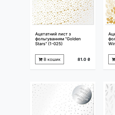
Ацетатний лист з
Ац
фольгуванням "Golden
фо
Stars" (1-025)
Win
В кошик
81.0 ₴