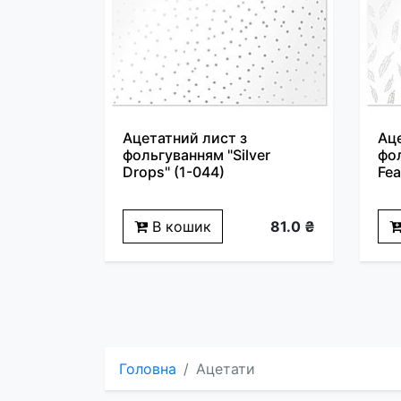
Ацетатний лист з
Ац
фольгуванням "Silver
фол
Drops" (1-044)
Fea
В кошик
81.0 ₴
Головна
Ацетати