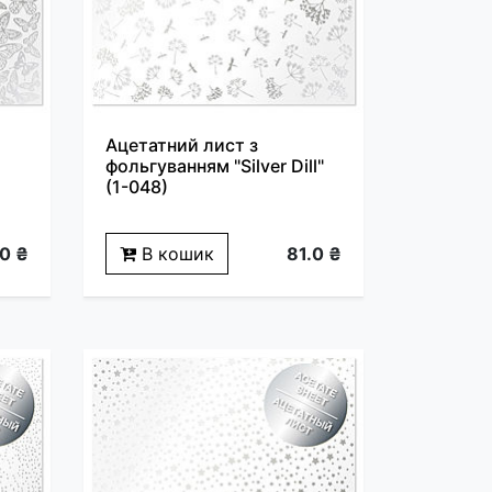
Ацетатний лист з
фольгуванням "Silver Dill"
(1-048)
.0 ₴
В кошик
81.0 ₴