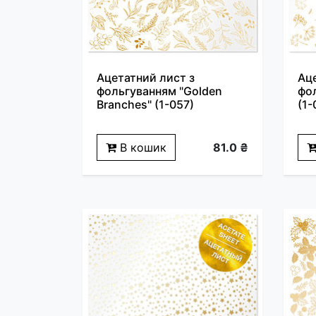
Ацетатний лист з
Ац
фольгуванням "Golden
фол
Branches" (1-057)
(1-
В кошик
81.0 ₴