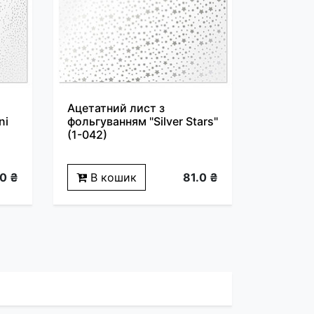
Ацетатний лист з
ni
фольгуванням "Silver Stars"
(1-042)
.0 ₴
В кошик
81.0 ₴