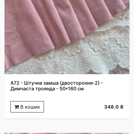
A72 - Штучна замша (двостороння-2) -
Димчаста троянда - 50*160 см
В кошик
348.0 ₴