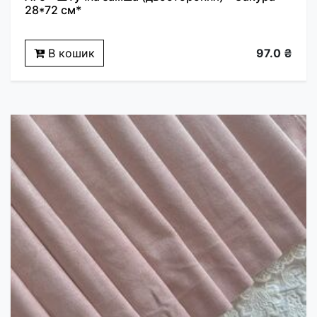
28*72 см*
В кошик
97.0 ₴