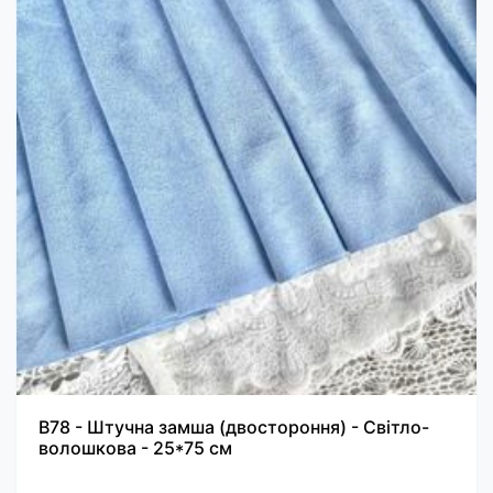
B78 - Штучна замша (двостороння) - Світло-
волошкова - 25*75 см