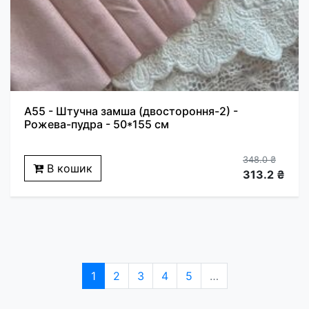
A55 - Штучна замша (двостороння-2) -
Рожева-пудра - 50*155 см
348.0 ₴
В кошик
313.2 ₴
1
2
3
4
5
…