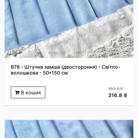
B78 - Штучна замша (двостороння) - Світло-
волошкова - 50*150 см
352.0 ₴
В кошик
316.8 ₴