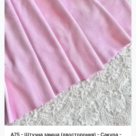
A75 - Штучна замша (двостороння) - Сакура -