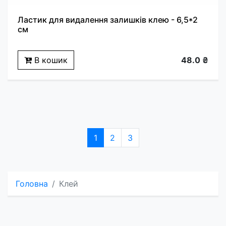
Ластик для видалення залишків клею - 6,5*2
см
В кошик
48.0 ₴
1
2
3
Головна
Клей