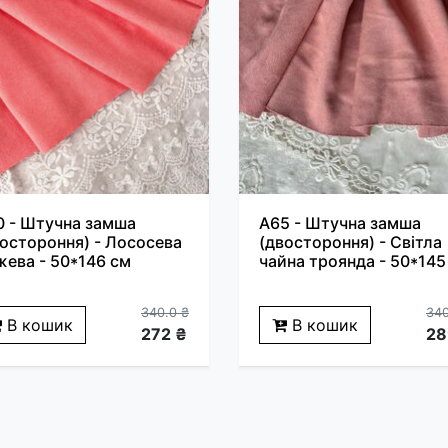
0 - Штучна замша
A65 - Штучна замша
остороння) - Лососева
(двостороння) - Світла
жева - 50*146 см
чайна троянда - 50*145
340.0 ₴
340
В кошик
В кошик
272 ₴
28