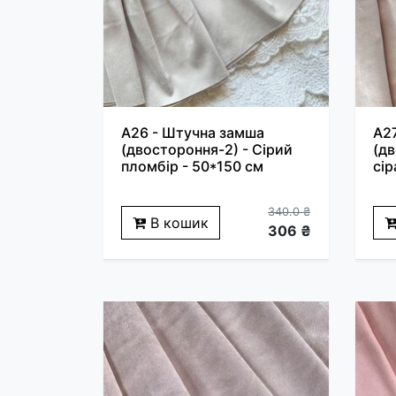
A26 - Штучна замша
A2
(двостороння-2) - Сірий
(д
пломбір - 50*150 см
сір
340.0 ₴
В кошик
306 ₴