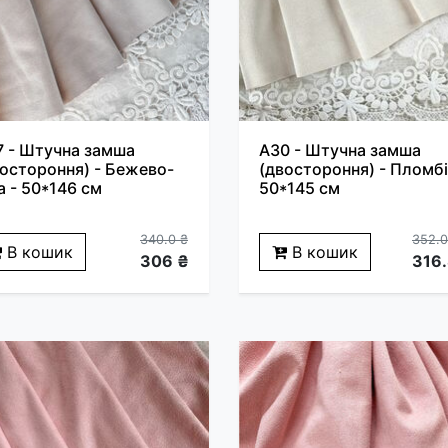
7 - Штучна замша
A30 - Штучна замша
востороння) - Бежево-
(двостороння) - Пломбі
а - 50*146 см
50*145 см
340.0 ₴
352.0
В кошик
В кошик
306 ₴
316.