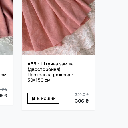
A66 - Штучна замша
(двостороння) -
 см
Пастельна рожева -
50*150 см
.0 ₴
9 ₴
340.0 ₴
В кошик
306 ₴