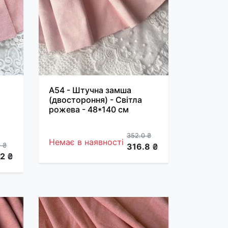
A54 - Штучна замша
(двостороння) - Світла
рожева - 48*140 см
352.0 ₴
Немає в наявності
 ₴
316.8 ₴
2 ₴