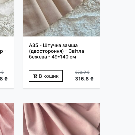
A35 - Штучна замша
р -
(двостороння) - Світла
бежева - 49*140 см
 ₴
352.0 ₴
В кошик
8 ₴
316.8 ₴