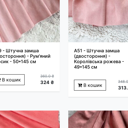
9 - Штучна замша
A51 - Штучна замша
остороння) - Рум'яний
(двостороння) -
сик - 50*145 см
Королівська рожева -
49*145 см
360.0 ₴
В кошик
324 ₴
348.0
В кошик
313.