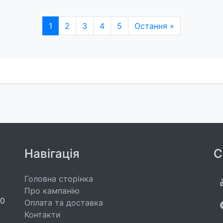
1
2
3
4
5
Остання »
Навігація
С
Головна сторінка
Про кампанію
00
Оплата та доставка
Контакти