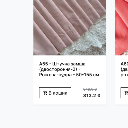
A55 - Штучна замша
A6
(двостороння-2) -
(дв
Рожева-пудра - 50*155 см
ро
348.0 ₴
В кошик
313.2 ₴