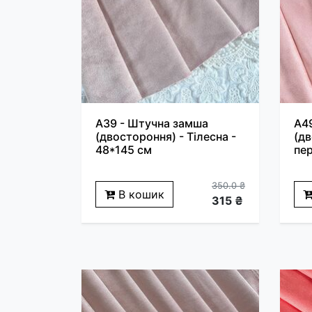
A39 - Штучна замша
A4
(двостороння) - Тілесна -
(дв
48*145 см
пер
350.0 ₴
В кошик
315 ₴