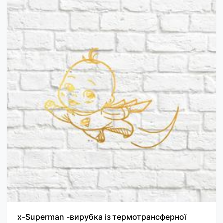
х-Superman -вирубка із термотрансферної