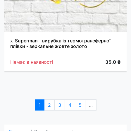
х-Superman - вирубка із термотрансферної
плівки - зеркальне жовте золото
Немає в наявності
35.0 ₴
1
2
3
4
5
…