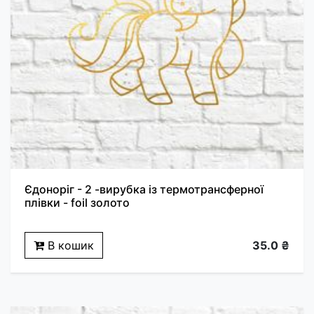
Єдоноріг - 2 -вирубка із термотрансферної
плівки - foil золото
В кошик
35.0 ₴