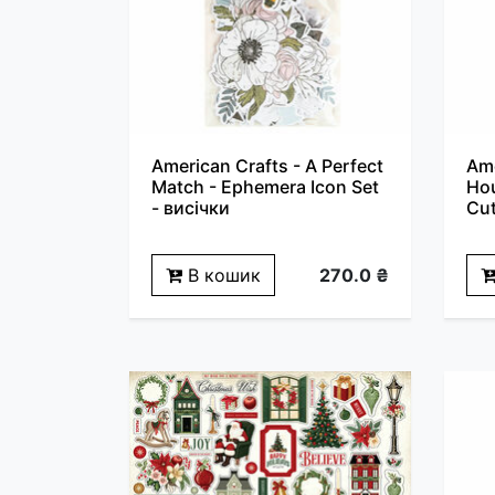
American Crafts - A Perfect
Ame
Match - Ephemera Icon Set
Hou
- висічки
Cut
В кошик
270.0 ₴