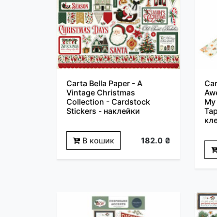
Carta Bella Paper - A
Car
Vintage Christmas
Awe
Collection - Cardstock
My 
Stickers - наклейки
Tap
кле
В кошик
182.0 ₴