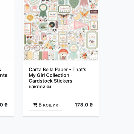
s
Carta Bella Paper - That's
ents
My Girl Collection -
Cardstock Stickers -
наклейки
0 ₴
В кошик
178.0 ₴