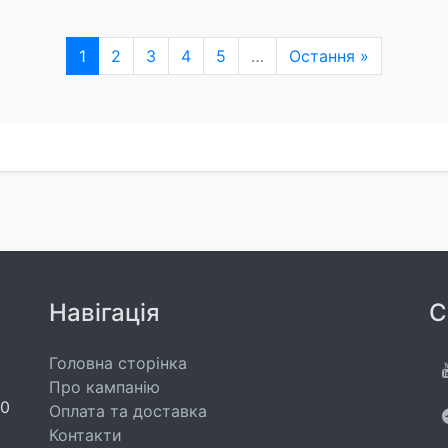
1
2
3
4
5
…
Остання »
Навігація
С
Головна сторінка
Про кампанію
00
Оплата та доставка
Контакти