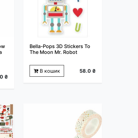
ow
Bella-Pops 3D Stickers To
a
The Moon Mr. Robot
В кошик
58.0 ₴
0 ₴