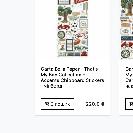
Carta Bella Paper - That's
Car
My Boy Collection -
My 
Accents Chipboard Stickers
Car
- чіпборд
на
В кошик
220.0 ₴