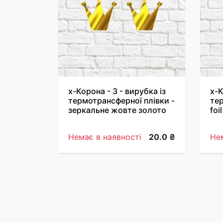
х-Корона - 3 - вирубка із
х-К
термотрансферної плівки -
тер
зеркальне жовте золото
foi
Немає в наявності
20.0 ₴
Нем