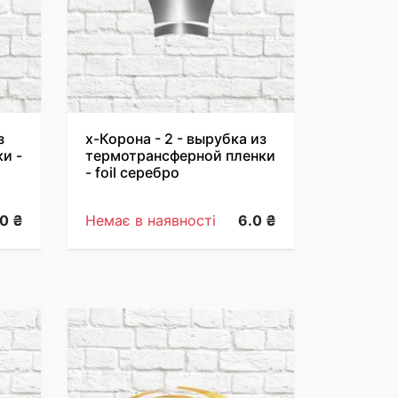
з
х-Корона - 2 - вырубка из
и -
термотрансферной пленки
- foil серебро
.0 ₴
Немає в наявності
6.0 ₴