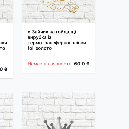
х-Зайчик на гойдалці -
вирубка із
нки
термотрансферної плівки -
ото
foil золото
Немає в наявності
60.0 ₴
0 ₴