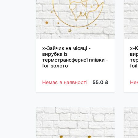
х-Зайчик на місяці -
х-К
вирубка із
вир
термотрансферної плівки -
тер
foil золото
foi
Немає в наявності
55.0 ₴
Нем