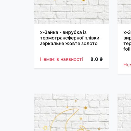
х-Зайка - вирубка із
х-
термотрансферної плівки -
вир
зеркальне жовте золото
тер
foi
Немає в наявності
8.0 ₴
Нем