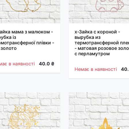
Зайка мама з малюком -
х-Зайка с короной -
убка із
вырубка из
мотрансферної плівки -
термотрансферной пле
l золото
- матовая розовое зол
с перламутром
ає в наявності
40.0 ₴
Немає в наявності
40.