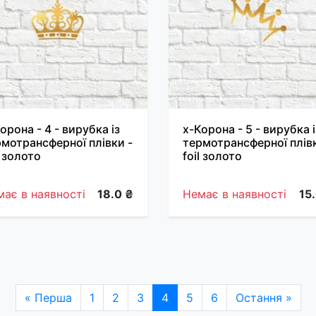
орона - 4 - вирубка із
х-Корона - 5 - вирубка і
мотрансферної плівки -
термотрансферної плівк
l золото
foil золото
ає в наявності
18.0 ₴
Немає в наявності
15
« Перша
1
2
3
4
5
6
Остання »