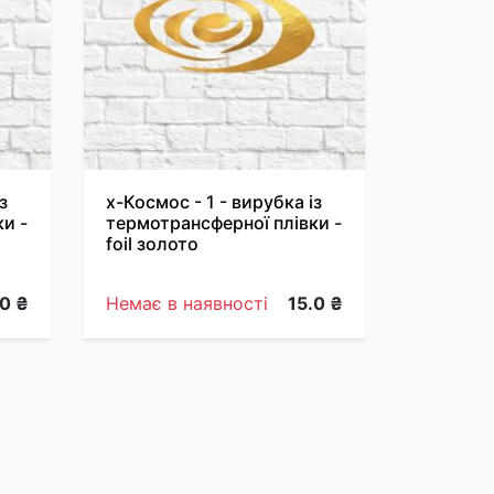
з
х-Космос - 1 - вирубка із
и -
термотрансферної плівки -
foil золото
.0 ₴
Немає в наявності
15.0 ₴