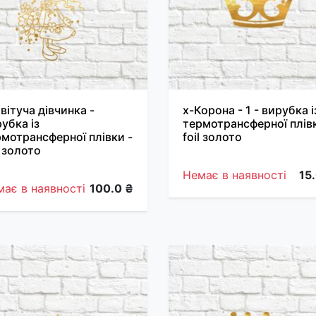
вітуча дівчинка -
х-Корона - 1 - вирубка і
убка із
термотрансферної плівк
мотрансферної плівки -
foil золото
l золото
Немає в наявності
15
ає в наявності
100.0 ₴