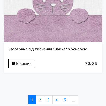
Заготовка під тиснення "Зайка" з основою
В кошик
70.0 ₴
1
2
3
4
5
…