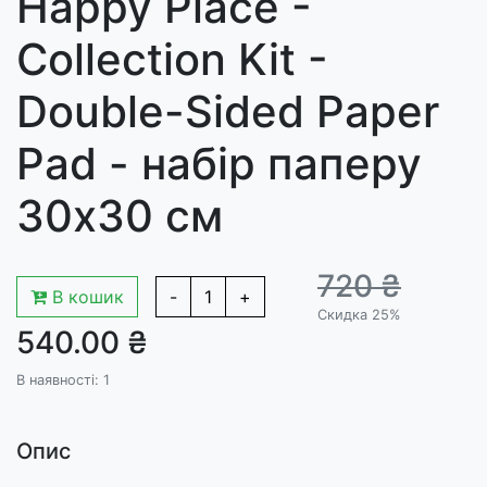
Happy Place -
Collection Kit -
Double-Sided Paper
Pad - набір паперу
30x30 см
720 ₴
В кошик
-
1
+
Скидка 25%
540.00 ₴
В наявності: 1
Опис