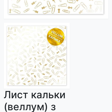
Лист кальки
(веллум) з