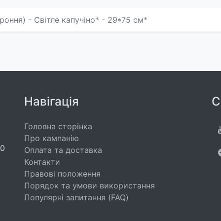
оння) - Світле капучіно* - 29*75 см*
Навігація
С
Головна сторінка
Про кампанію
00
Оплата та доставка
Контакти
Правові положення
Порядок та умови використання
Популярні запитання (FAQ)