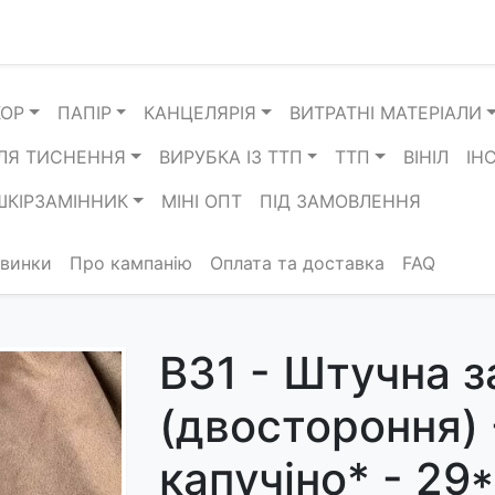
КОР
ПАПІР
КАНЦЕЛЯРІЯ
ВИТРАТНІ МАТЕРІАЛИ
ЛЯ ТИСНЕННЯ
ВИРУБКА ІЗ ТТП
ТТП
ВІНІЛ
ІН
ШКІРЗАМІННИК
МІНІ ОПТ
ПІД ЗАМОВЛЕННЯ
винки
Про кампанію
Оплата та доставка
FAQ
B31 - Штучна 
(двостороння) 
капучіно* - 29