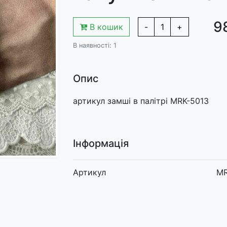
9
В кошик
-
1
+
В наявності: 1
Опис
артикул замші в палітрі MRK-5013
Інформація
Артикул
MR