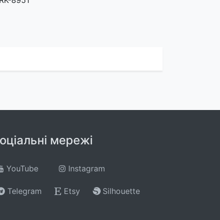
RK-8951
оціальні мережі
YouTube
Instagram
Telegram
Etsy
Silhouette