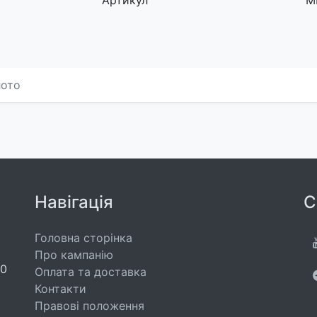
Артикул
M
лото
Навігація
С
Головна сторінка
Про кампанію
00
Оплата та доставка
Контакти
Правові положення