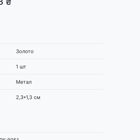
8 ₴
Золото
1 шт
Метал
2,3*1,3 см