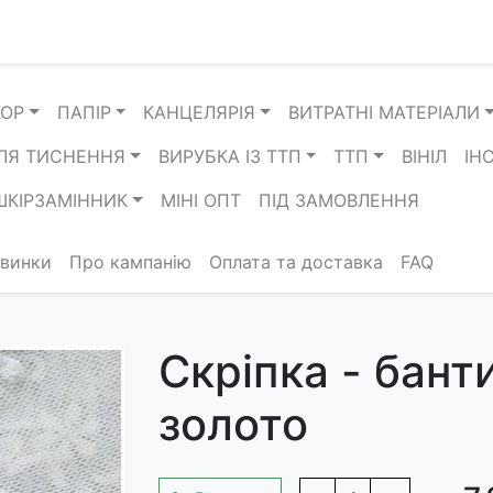
КОР
ПАПІР
КАНЦЕЛЯРІЯ
ВИТРАТНІ МАТЕРІАЛИ
ЛЯ ТИСНЕННЯ
ВИРУБКА ІЗ ТТП
ТТП
ВІНІЛ
ІН
ШКІРЗАМІННИК
МІНІ ОПТ
ПІД ЗАМОВЛЕННЯ
винки
Про кампанію
Оплата та доставка
FAQ
Скріпка - бант
золото