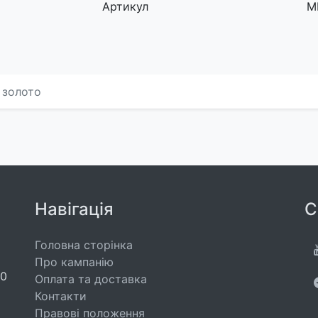
Артикул
M
е золото
Навігація
С
Головна сторінка
Про кампанію
00
Оплата та доставка
Контакти
Правові положення