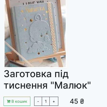
Заготовка під
тиснення "Малюк"
45 ₴
В кошик
-
1
+